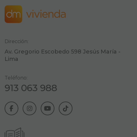
Dirección:
Av. Gregorio Escobedo 598 Jesús María -
Lima
Teléfono:
913 063 988
Necesarias
Estas cookies son
importantes para
que el sitio web
se ejecute con
normalidad. Si no
estas de acuerdo
con ellas,