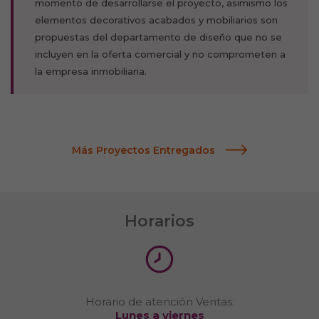
momento de desarrollarse el proyecto, asimismo los
elementos decorativos acabados y mobiliarios son
propuestas del departamento de diseño que no se
incluyen en la oferta comercial y no comprometen a
la empresa inmobiliaria.
Necesarias
Estas cookies son
importantes para
que el sitio web
Más Proyectos Entregados
se ejecute con
normalidad. Si no
estas de acuerdo
con ellas,
lamentablemente
Horarios
deberás dejar de
navegar en
nuestro sitio.
Cookies Propias:
Garantizan un
Horario de atención Ventas:
correcto
Lunes a viernes
despliegue de