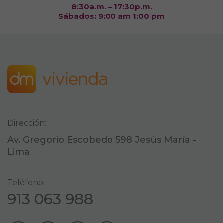
8:30a.m. – 17:30p.m.
todos los
Sábados: 9:00 am 1:00 pm
componentes del
sitio. Para que
todo funcione
correctamente.
Estadística
La importancia
de estas cookies
nos permite
conocer el
Dirección:
comportamiento
cuantitativo de
Av. Gregorio Escobedo 598 Jesús María -
cada visitante al
Lima
sitio web.
Google
Teléfono:
Analytics: Esta
herramienta nos
913 063 988
permite
identificar desde
que dispositivo